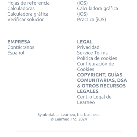
Hojas de referencia
(iOS)
Calculadoras
Calculadora gráfica
Calculadora gráfica
(iOS)
Verificar solución
Practica (iOS)
EMPRESA
LEGAL
Contáctanos
Privacidad
Español
Service Terms
Política de cookies
Configuración de
Cookies
COPYRIGHT, GUÍAS
COMUNITARIAS, DSA
& OTROS RECURSOS
LEGALES
Centro Legal de
Learneo
Symbolab, a Learneo, Inc. business
© Learneo, Inc. 2024