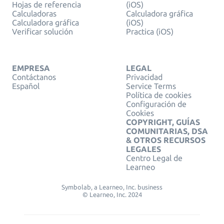
Hojas de referencia
(iOS)
Calculadoras
Calculadora gráfica
Calculadora gráfica
(iOS)
Verificar solución
Practica (iOS)
EMPRESA
LEGAL
Contáctanos
Privacidad
Español
Service Terms
Política de cookies
Configuración de
Cookies
COPYRIGHT, GUÍAS
COMUNITARIAS, DSA
& OTROS RECURSOS
LEGALES
Centro Legal de
Learneo
Symbolab, a Learneo, Inc. business
© Learneo, Inc. 2024