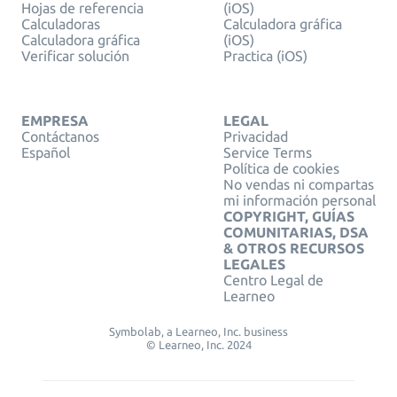
Hojas de referencia
(iOS)
Calculadoras
Calculadora gráfica
Calculadora gráfica
(iOS)
Verificar solución
Practica (iOS)
EMPRESA
LEGAL
Contáctanos
Privacidad
Español
Service Terms
Política de cookies
No vendas ni compartas
mi información personal
COPYRIGHT, GUÍAS
COMUNITARIAS, DSA
& OTROS RECURSOS
LEGALES
Centro Legal de
Learneo
Symbolab, a Learneo, Inc. business
© Learneo, Inc. 2024