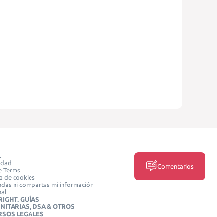
L
idad
Comentarios
e Terms
ca de cookies
das ni compartas mi información
nal
IGHT, GUÍAS
NITARIAS, DSA & OTROS
RSOS LEGALES