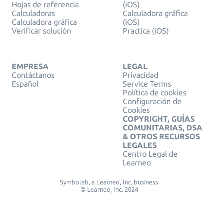
Hojas de referencia
(iOS)
Calculadoras
Calculadora gráfica
Calculadora gráfica
(iOS)
Verificar solución
Practica (iOS)
EMPRESA
LEGAL
Contáctanos
Privacidad
Español
Service Terms
Política de cookies
Configuración de
Cookies
COPYRIGHT, GUÍAS
COMUNITARIAS, DSA
& OTROS RECURSOS
LEGALES
Centro Legal de
Learneo
Symbolab, a Learneo, Inc. business
© Learneo, Inc. 2024