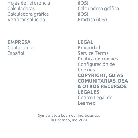
Hojas de referencia
(iOS)
Calculadoras
Calculadora gráfica
Calculadora gráfica
(iOS)
Verificar solución
Practica (iOS)
EMPRESA
LEGAL
Contáctanos
Privacidad
Español
Service Terms
Política de cookies
Configuración de
Cookies
COPYRIGHT, GUÍAS
COMUNITARIAS, DSA
& OTROS RECURSOS
LEGALES
Centro Legal de
Learneo
Symbolab, a Learneo, Inc. business
© Learneo, Inc. 2024