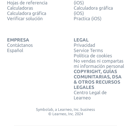
Hojas de referencia
(iOS)
Calculadoras
Calculadora gráfica
Calculadora gráfica
(iOS)
Verificar solución
Practica (iOS)
EMPRESA
LEGAL
Contáctanos
Privacidad
Español
Service Terms
Política de cookies
No vendas ni compartas
mi información personal
COPYRIGHT, GUÍAS
COMUNITARIAS, DSA
& OTROS RECURSOS
LEGALES
Centro Legal de
Learneo
Symbolab, a Learneo, Inc. business
© Learneo, Inc. 2024