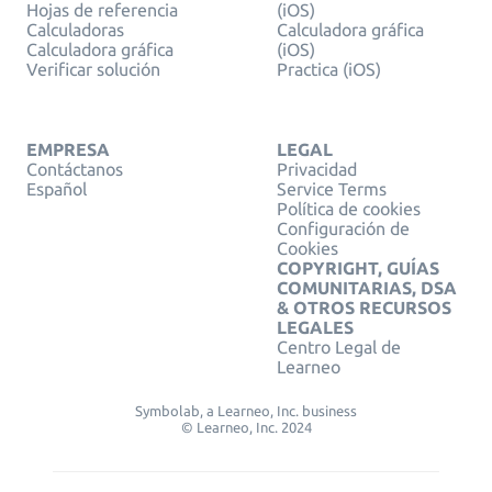
Hojas de referencia
(iOS)
Calculadoras
Calculadora gráfica
Calculadora gráfica
(iOS)
Verificar solución
Practica (iOS)
EMPRESA
LEGAL
Contáctanos
Privacidad
Español
Service Terms
Política de cookies
Configuración de
Cookies
COPYRIGHT, GUÍAS
COMUNITARIAS, DSA
& OTROS RECURSOS
LEGALES
Centro Legal de
Learneo
Symbolab, a Learneo, Inc. business
© Learneo, Inc. 2024