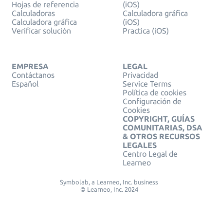
Hojas de referencia
(iOS)
Calculadoras
Calculadora gráfica
Calculadora gráfica
(iOS)
Verificar solución
Practica (iOS)
EMPRESA
LEGAL
Contáctanos
Privacidad
Español
Service Terms
Política de cookies
Configuración de
Cookies
COPYRIGHT, GUÍAS
COMUNITARIAS, DSA
& OTROS RECURSOS
LEGALES
Centro Legal de
Learneo
Symbolab, a Learneo, Inc. business
© Learneo, Inc. 2024