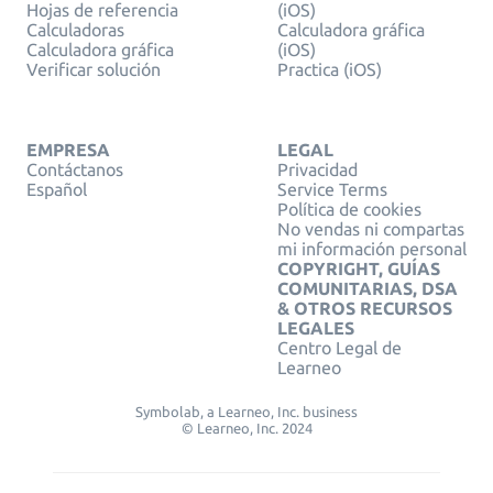
Hojas de referencia
(iOS)
Calculadoras
Calculadora gráfica
Calculadora gráfica
(iOS)
Verificar solución
Practica (iOS)
EMPRESA
LEGAL
Contáctanos
Privacidad
Español
Service Terms
Política de cookies
No vendas ni compartas
mi información personal
COPYRIGHT, GUÍAS
COMUNITARIAS, DSA
& OTROS RECURSOS
LEGALES
Centro Legal de
Learneo
Symbolab, a Learneo, Inc. business
© Learneo, Inc. 2024