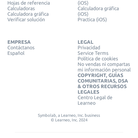
Hojas de referencia
(iOS)
Calculadoras
Calculadora gráfica
Calculadora gráfica
(iOS)
Verificar solución
Practica (iOS)
EMPRESA
LEGAL
Contáctanos
Privacidad
Español
Service Terms
Política de cookies
No vendas ni compartas
mi información personal
COPYRIGHT, GUÍAS
COMUNITARIAS, DSA
& OTROS RECURSOS
LEGALES
Centro Legal de
Learneo
Symbolab, a Learneo, Inc. business
© Learneo, Inc. 2024