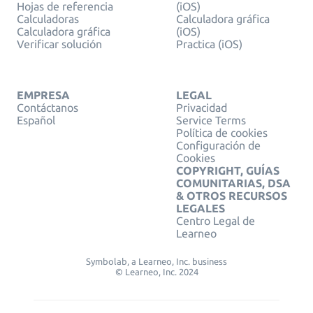
Hojas de referencia
(iOS)
Calculadoras
Calculadora gráfica
Calculadora gráfica
(iOS)
Verificar solución
Practica (iOS)
EMPRESA
LEGAL
Contáctanos
Privacidad
Español
Service Terms
Política de cookies
Configuración de
Cookies
COPYRIGHT, GUÍAS
COMUNITARIAS, DSA
& OTROS RECURSOS
LEGALES
Centro Legal de
Learneo
Symbolab, a Learneo, Inc. business
© Learneo, Inc. 2024