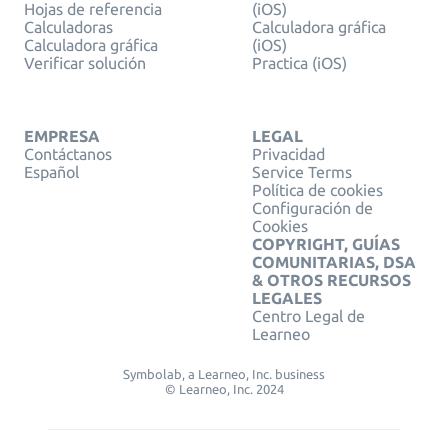
Hojas de referencia
(iOS)
Calculadoras
Calculadora gráfica
Calculadora gráfica
(iOS)
Verificar solución
Practica (iOS)
EMPRESA
LEGAL
Contáctanos
Privacidad
Español
Service Terms
Política de cookies
Configuración de
Cookies
COPYRIGHT, GUÍAS
COMUNITARIAS, DSA
& OTROS RECURSOS
LEGALES
Centro Legal de
Learneo
Symbolab, a Learneo, Inc. business
© Learneo, Inc. 2024