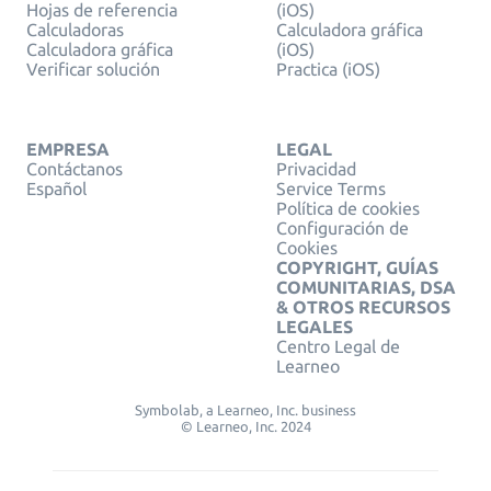
Hojas de referencia
(iOS)
Calculadoras
Calculadora gráfica
Calculadora gráfica
(iOS)
Verificar solución
Practica (iOS)
EMPRESA
LEGAL
Contáctanos
Privacidad
Español
Service Terms
Política de cookies
Configuración de
Cookies
COPYRIGHT, GUÍAS
COMUNITARIAS, DSA
& OTROS RECURSOS
LEGALES
Centro Legal de
Learneo
Symbolab, a Learneo, Inc. business
© Learneo, Inc. 2024