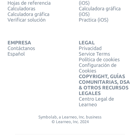
Hojas de referencia
(iOS)
Calculadoras
Calculadora gráfica
Calculadora gráfica
(iOS)
Verificar solución
Practica (iOS)
EMPRESA
LEGAL
Contáctanos
Privacidad
Español
Service Terms
Política de cookies
Configuración de
Cookies
COPYRIGHT, GUÍAS
COMUNITARIAS, DSA
& OTROS RECURSOS
LEGALES
Centro Legal de
Learneo
Symbolab, a Learneo, Inc. business
© Learneo, Inc. 2024