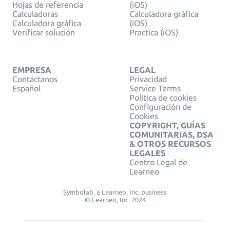
Hojas de referencia
(iOS)
Calculadoras
Calculadora gráfica
Calculadora gráfica
(iOS)
Verificar solución
Practica (iOS)
EMPRESA
LEGAL
Contáctanos
Privacidad
Español
Service Terms
Política de cookies
Configuración de
Cookies
COPYRIGHT, GUÍAS
COMUNITARIAS, DSA
& OTROS RECURSOS
LEGALES
Centro Legal de
Learneo
Symbolab, a Learneo, Inc. business
© Learneo, Inc. 2024