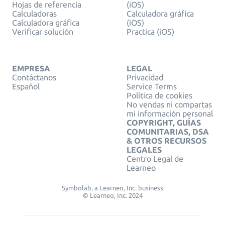
Hojas de referencia
(iOS)
Calculadoras
Calculadora gráfica
Calculadora gráfica
(iOS)
Verificar solución
Practica (iOS)
EMPRESA
LEGAL
Contáctanos
Privacidad
Español
Service Terms
Política de cookies
No vendas ni compartas
mi información personal
COPYRIGHT, GUÍAS
COMUNITARIAS, DSA
& OTROS RECURSOS
LEGALES
Centro Legal de
Learneo
Symbolab, a Learneo, Inc. business
© Learneo, Inc. 2024