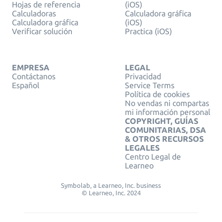
Hojas de referencia
(iOS)
Calculadoras
Calculadora gráfica
Calculadora gráfica
(iOS)
Verificar solución
Practica (iOS)
EMPRESA
LEGAL
Contáctanos
Privacidad
Español
Service Terms
Política de cookies
No vendas ni compartas
mi información personal
COPYRIGHT, GUÍAS
COMUNITARIAS, DSA
& OTROS RECURSOS
LEGALES
Centro Legal de
Learneo
Symbolab, a Learneo, Inc. business
© Learneo, Inc. 2024