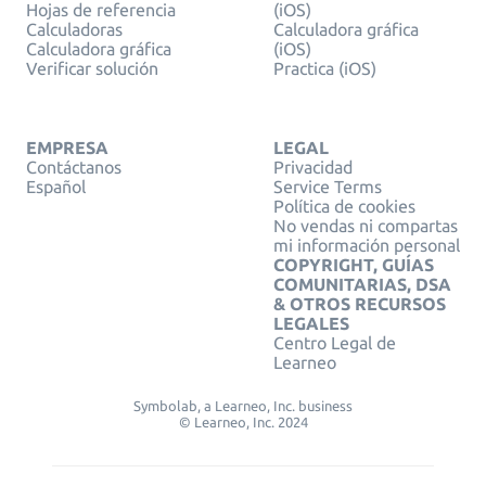
Hojas de referencia
(iOS)
Calculadoras
Calculadora gráfica
Calculadora gráfica
(iOS)
Verificar solución
Practica (iOS)
EMPRESA
LEGAL
Contáctanos
Privacidad
Español
Service Terms
Política de cookies
No vendas ni compartas
mi información personal
COPYRIGHT, GUÍAS
COMUNITARIAS, DSA
& OTROS RECURSOS
LEGALES
Centro Legal de
Learneo
Symbolab, a Learneo, Inc. business
© Learneo, Inc. 2024