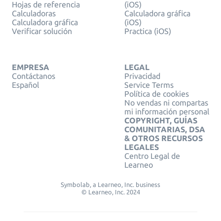
Hojas de referencia
(iOS)
Calculadoras
Calculadora gráfica
Calculadora gráfica
(iOS)
Verificar solución
Practica (iOS)
EMPRESA
LEGAL
Contáctanos
Privacidad
Español
Service Terms
Política de cookies
No vendas ni compartas
mi información personal
COPYRIGHT, GUÍAS
COMUNITARIAS, DSA
& OTROS RECURSOS
LEGALES
Centro Legal de
Learneo
Symbolab, a Learneo, Inc. business
© Learneo, Inc. 2024