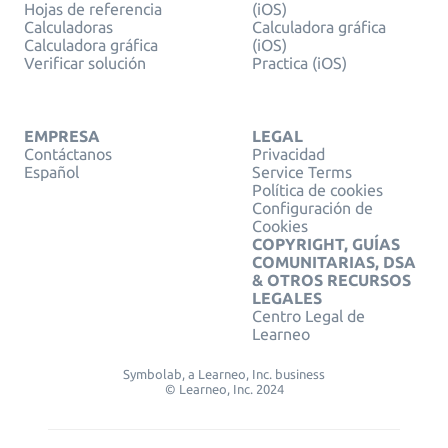
Hojas de referencia
(iOS)
Calculadoras
Calculadora gráfica
Calculadora gráfica
(iOS)
Verificar solución
Practica (iOS)
EMPRESA
LEGAL
Contáctanos
Privacidad
Español
Service Terms
Política de cookies
Configuración de
Cookies
COPYRIGHT, GUÍAS
COMUNITARIAS, DSA
& OTROS RECURSOS
LEGALES
Centro Legal de
Learneo
Symbolab, a Learneo, Inc. business
© Learneo, Inc. 2024