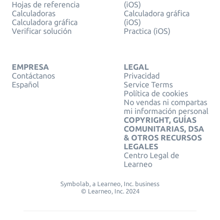
Hojas de referencia
(iOS)
Calculadoras
Calculadora gráfica
Calculadora gráfica
(iOS)
Verificar solución
Practica (iOS)
EMPRESA
LEGAL
Contáctanos
Privacidad
Español
Service Terms
Política de cookies
No vendas ni compartas
mi información personal
COPYRIGHT, GUÍAS
COMUNITARIAS, DSA
& OTROS RECURSOS
LEGALES
Centro Legal de
Learneo
Symbolab, a Learneo, Inc. business
© Learneo, Inc. 2024