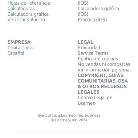
Hojas de referencia
(iOS)
Calculadoras
Calculadora gráfica
Calculadora gráfica
(iOS)
Verificar solución
Practica (iOS)
EMPRESA
LEGAL
Contáctanos
Privacidad
Español
Service Terms
Política de cookies
No vendas ni compartas
mi información personal
COPYRIGHT, GUÍAS
COMUNITARIAS, DSA
& OTROS RECURSOS
LEGALES
Centro Legal de
Learneo
Symbolab, a Learneo, Inc. business
© Learneo, Inc. 2024