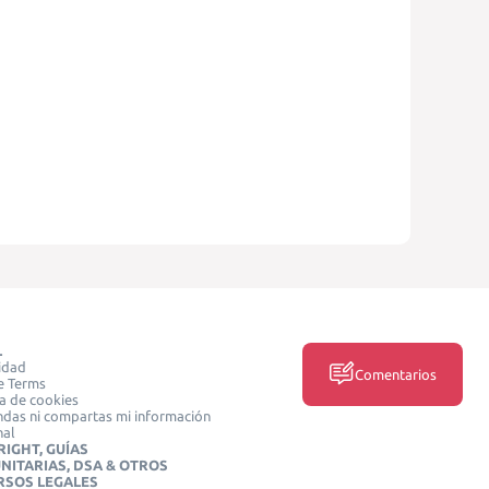
L
idad
Comentarios
e Terms
ca de cookies
das ni compartas mi información
nal
IGHT, GUÍAS
NITARIAS, DSA & OTROS
RSOS LEGALES