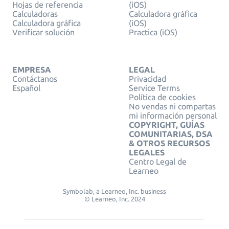
Hojas de referencia
(iOS)
Calculadoras
Calculadora gráfica
Calculadora gráfica
(iOS)
Verificar solución
Practica (iOS)
EMPRESA
LEGAL
Contáctanos
Privacidad
Español
Service Terms
Política de cookies
No vendas ni compartas
mi información personal
COPYRIGHT, GUÍAS
COMUNITARIAS, DSA
& OTROS RECURSOS
LEGALES
Centro Legal de
Learneo
Symbolab, a Learneo, Inc. business
© Learneo, Inc. 2024