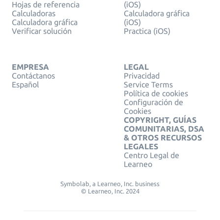
Hojas de referencia
(iOS)
Calculadoras
Calculadora gráfica
Calculadora gráfica
(iOS)
Verificar solución
Practica (iOS)
EMPRESA
LEGAL
Contáctanos
Privacidad
Español
Service Terms
Política de cookies
Configuración de
Cookies
COPYRIGHT, GUÍAS
COMUNITARIAS, DSA
& OTROS RECURSOS
LEGALES
Centro Legal de
Learneo
Symbolab, a Learneo, Inc. business
© Learneo, Inc. 2024