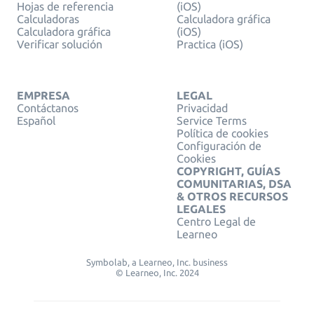
Hojas de referencia
(iOS)
Calculadoras
Calculadora gráfica
Calculadora gráfica
(iOS)
Verificar solución
Practica (iOS)
EMPRESA
LEGAL
Contáctanos
Privacidad
Español
Service Terms
Política de cookies
Configuración de
Cookies
COPYRIGHT, GUÍAS
COMUNITARIAS, DSA
& OTROS RECURSOS
LEGALES
Centro Legal de
Learneo
Symbolab, a Learneo, Inc. business
© Learneo, Inc. 2024