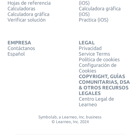
Hojas de referencia
(iOS)
Calculadoras
Calculadora gráfica
Calculadora gráfica
(iOS)
Verificar solución
Practica (iOS)
EMPRESA
LEGAL
Contáctanos
Privacidad
Español
Service Terms
Política de cookies
Configuración de
Cookies
COPYRIGHT, GUÍAS
COMUNITARIAS, DSA
& OTROS RECURSOS
LEGALES
Centro Legal de
Learneo
Symbolab, a Learneo, Inc. business
© Learneo, Inc. 2024