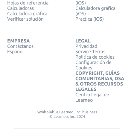
Hojas de referencia
(iOS)
Calculadoras
Calculadora gráfica
Calculadora gráfica
(iOS)
Verificar solución
Practica (iOS)
EMPRESA
LEGAL
Contáctanos
Privacidad
Español
Service Terms
Política de cookies
Configuración de
Cookies
COPYRIGHT, GUÍAS
COMUNITARIAS, DSA
& OTROS RECURSOS
LEGALES
Centro Legal de
Learneo
Symbolab, a Learneo, Inc. business
© Learneo, Inc. 2024