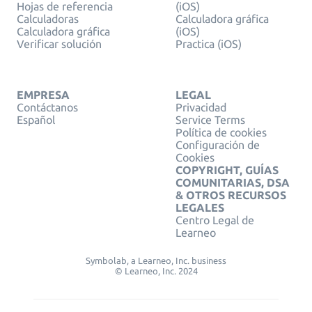
Hojas de referencia
(iOS)
Calculadoras
Calculadora gráfica
Calculadora gráfica
(iOS)
Verificar solución
Practica (iOS)
EMPRESA
LEGAL
Contáctanos
Privacidad
Español
Service Terms
Política de cookies
Configuración de
Cookies
COPYRIGHT, GUÍAS
COMUNITARIAS, DSA
& OTROS RECURSOS
LEGALES
Centro Legal de
Learneo
Symbolab, a Learneo, Inc. business
© Learneo, Inc. 2024