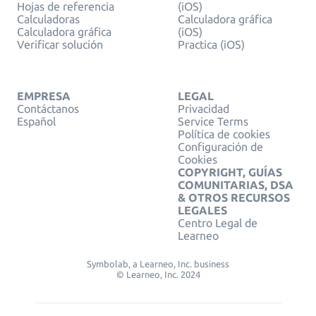
Hojas de referencia
(iOS)
Calculadoras
Calculadora gráfica
Calculadora gráfica
(iOS)
Verificar solución
Practica (iOS)
EMPRESA
LEGAL
Contáctanos
Privacidad
Español
Service Terms
Política de cookies
Configuración de
Cookies
COPYRIGHT, GUÍAS
COMUNITARIAS, DSA
& OTROS RECURSOS
LEGALES
Centro Legal de
Learneo
Symbolab, a Learneo, Inc. business
© Learneo, Inc. 2024