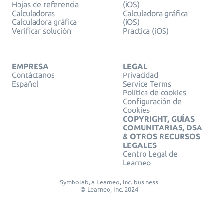
Hojas de referencia
(iOS)
Calculadoras
Calculadora gráfica
Calculadora gráfica
(iOS)
Verificar solución
Practica (iOS)
EMPRESA
LEGAL
Contáctanos
Privacidad
Español
Service Terms
Política de cookies
Configuración de
Cookies
COPYRIGHT, GUÍAS
COMUNITARIAS, DSA
& OTROS RECURSOS
LEGALES
Centro Legal de
Learneo
Symbolab, a Learneo, Inc. business
© Learneo, Inc. 2024