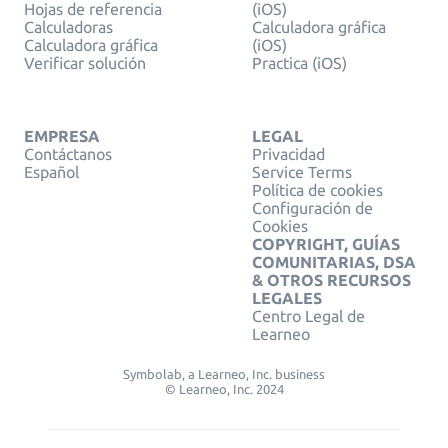
Hojas de referencia
(iOS)
Calculadoras
Calculadora gráfica
Calculadora gráfica
(iOS)
Verificar solución
Practica (iOS)
EMPRESA
LEGAL
Contáctanos
Privacidad
Español
Service Terms
Política de cookies
Configuración de
Cookies
COPYRIGHT, GUÍAS
COMUNITARIAS, DSA
& OTROS RECURSOS
LEGALES
Centro Legal de
Learneo
Symbolab, a Learneo, Inc. business
© Learneo, Inc. 2024