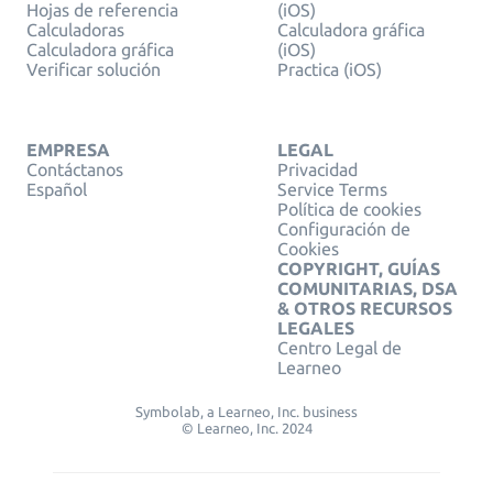
Hojas de referencia
(iOS)
Calculadoras
Calculadora gráfica
Calculadora gráfica
(iOS)
Verificar solución
Practica (iOS)
EMPRESA
LEGAL
Contáctanos
Privacidad
Español
Service Terms
Política de cookies
Configuración de
Cookies
COPYRIGHT, GUÍAS
COMUNITARIAS, DSA
& OTROS RECURSOS
LEGALES
Centro Legal de
Learneo
Symbolab, a Learneo, Inc. business
© Learneo, Inc. 2024