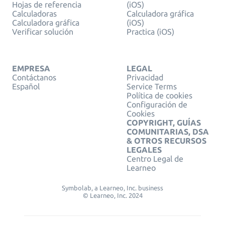
Hojas de referencia
(iOS)
Calculadoras
Calculadora gráfica
Calculadora gráfica
(iOS)
Verificar solución
Practica (iOS)
EMPRESA
LEGAL
Contáctanos
Privacidad
Español
Service Terms
Política de cookies
Configuración de
Cookies
COPYRIGHT, GUÍAS
COMUNITARIAS, DSA
& OTROS RECURSOS
LEGALES
Centro Legal de
Learneo
Symbolab, a Learneo, Inc. business
© Learneo, Inc. 2024