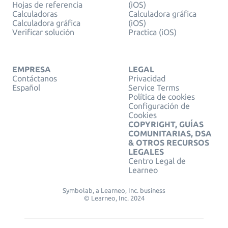
Hojas de referencia
(iOS)
Calculadoras
Calculadora gráfica
Calculadora gráfica
(iOS)
Verificar solución
Practica (iOS)
EMPRESA
LEGAL
Contáctanos
Privacidad
Español
Service Terms
Política de cookies
Configuración de
Cookies
COPYRIGHT, GUÍAS
COMUNITARIAS, DSA
& OTROS RECURSOS
LEGALES
Centro Legal de
Learneo
Symbolab, a Learneo, Inc. business
© Learneo, Inc. 2024