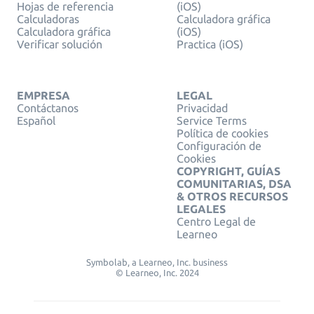
Hojas de referencia
(iOS)
Calculadoras
Calculadora gráfica
Calculadora gráfica
(iOS)
Verificar solución
Practica (iOS)
EMPRESA
LEGAL
Contáctanos
Privacidad
Español
Service Terms
Política de cookies
Configuración de
Cookies
COPYRIGHT, GUÍAS
COMUNITARIAS, DSA
& OTROS RECURSOS
LEGALES
Centro Legal de
Learneo
Symbolab, a Learneo, Inc. business
© Learneo, Inc. 2024