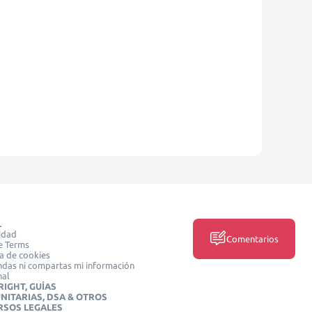
L
idad
Comentarios
e Terms
ca de cookies
das ni compartas mi información
nal
IGHT, GUÍAS
NITARIAS, DSA & OTROS
RSOS LEGALES