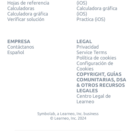
Hojas de referencia
(iOS)
Calculadoras
Calculadora gráfica
Calculadora gráfica
(iOS)
Verificar solución
Practica (iOS)
EMPRESA
LEGAL
Contáctanos
Privacidad
Español
Service Terms
Política de cookies
Configuración de
Cookies
COPYRIGHT, GUÍAS
COMUNITARIAS, DSA
& OTROS RECURSOS
LEGALES
Centro Legal de
Learneo
Symbolab, a Learneo, Inc. business
© Learneo, Inc. 2024