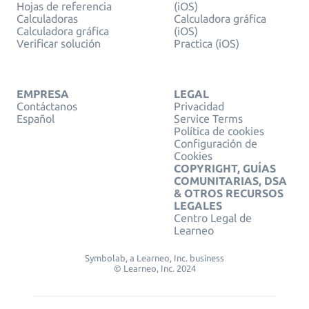
Hojas de referencia
(iOS)
Calculadoras
Calculadora gráfica
Calculadora gráfica
(iOS)
Verificar solución
Practica (iOS)
EMPRESA
LEGAL
Contáctanos
Privacidad
Español
Service Terms
Política de cookies
Configuración de
Cookies
COPYRIGHT, GUÍAS
COMUNITARIAS, DSA
& OTROS RECURSOS
LEGALES
Centro Legal de
Learneo
Symbolab, a Learneo, Inc. business
© Learneo, Inc. 2024