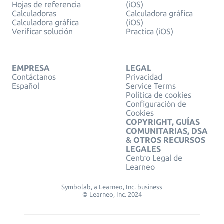
Hojas de referencia
(iOS)
Calculadoras
Calculadora gráfica
Calculadora gráfica
(iOS)
Verificar solución
Practica (iOS)
EMPRESA
LEGAL
Contáctanos
Privacidad
Español
Service Terms
Política de cookies
Configuración de
Cookies
COPYRIGHT, GUÍAS
COMUNITARIAS, DSA
& OTROS RECURSOS
LEGALES
Centro Legal de
Learneo
Symbolab, a Learneo, Inc. business
© Learneo, Inc. 2024