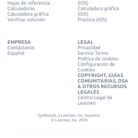
Hojas de referencia
(iOS)
Calculadoras
Calculadora gráfica
Calculadora gráfica
(iOS)
Verificar solución
Practica (iOS)
EMPRESA
LEGAL
Contáctanos
Privacidad
Español
Service Terms
Política de cookies
Configuración de
Cookies
COPYRIGHT, GUÍAS
COMUNITARIAS, DSA
& OTROS RECURSOS
LEGALES
Centro Legal de
Learneo
Symbolab, a Learneo, Inc. business
© Learneo, Inc. 2024