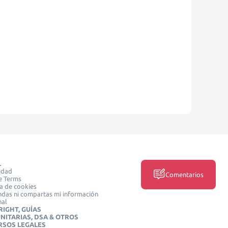
L
idad
Comentarios
e Terms
ca de cookies
das ni compartas mi información
nal
IGHT, GUÍAS
NITARIAS, DSA & OTROS
RSOS LEGALES