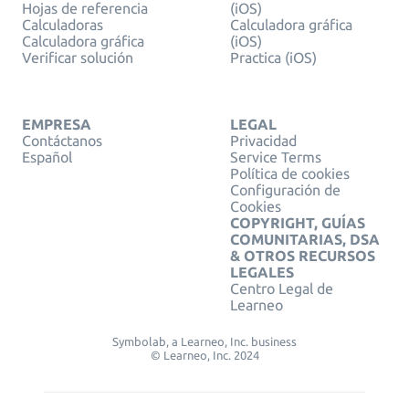
Hojas de referencia
(iOS)
Calculadoras
Calculadora gráfica
Calculadora gráfica
(iOS)
Verificar solución
Practica (iOS)
EMPRESA
LEGAL
Contáctanos
Privacidad
Español
Service Terms
Política de cookies
Configuración de
Cookies
COPYRIGHT, GUÍAS
COMUNITARIAS, DSA
& OTROS RECURSOS
LEGALES
Centro Legal de
Learneo
Symbolab, a Learneo, Inc. business
© Learneo, Inc. 2024