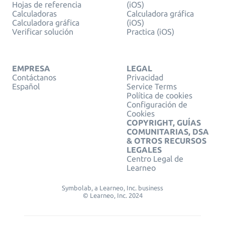
Hojas de referencia
(iOS)
Calculadoras
Calculadora gráfica
Calculadora gráfica
(iOS)
Verificar solución
Practica (iOS)
EMPRESA
LEGAL
Contáctanos
Privacidad
Español
Service Terms
Política de cookies
Configuración de
Cookies
COPYRIGHT, GUÍAS
COMUNITARIAS, DSA
& OTROS RECURSOS
LEGALES
Centro Legal de
Learneo
Symbolab, a Learneo, Inc. business
© Learneo, Inc. 2024