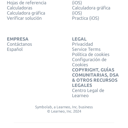
Hojas de referencia
(iOS)
Calculadoras
Calculadora gráfica
Calculadora gráfica
(iOS)
Verificar solución
Practica (iOS)
EMPRESA
LEGAL
Contáctanos
Privacidad
Español
Service Terms
Política de cookies
Configuración de
Cookies
COPYRIGHT, GUÍAS
COMUNITARIAS, DSA
& OTROS RECURSOS
LEGALES
Centro Legal de
Learneo
Symbolab, a Learneo, Inc. business
© Learneo, Inc. 2024