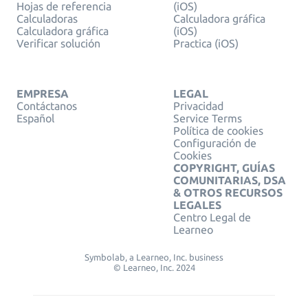
Hojas de referencia
(iOS)
Calculadoras
Calculadora gráfica
Calculadora gráfica
(iOS)
Verificar solución
Practica (iOS)
EMPRESA
LEGAL
Contáctanos
Privacidad
Español
Service Terms
Política de cookies
Configuración de
Cookies
COPYRIGHT, GUÍAS
COMUNITARIAS, DSA
& OTROS RECURSOS
LEGALES
Centro Legal de
Learneo
Symbolab, a Learneo, Inc. business
© Learneo, Inc. 2024