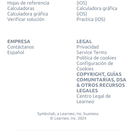
Hojas de referencia
(iOS)
Calculadoras
Calculadora gráfica
Calculadora gráfica
(iOS)
Verificar solución
Practica (iOS)
EMPRESA
LEGAL
Contáctanos
Privacidad
Español
Service Terms
Política de cookies
Configuración de
Cookies
COPYRIGHT, GUÍAS
COMUNITARIAS, DSA
& OTROS RECURSOS
LEGALES
Centro Legal de
Learneo
Symbolab, a Learneo, Inc. business
© Learneo, Inc. 2024