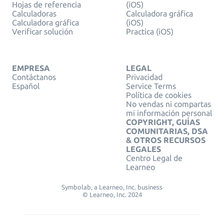
Hojas de referencia
(iOS)
Calculadoras
Calculadora gráfica
Calculadora gráfica
(iOS)
Verificar solución
Practica (iOS)
EMPRESA
LEGAL
Contáctanos
Privacidad
Español
Service Terms
Política de cookies
No vendas ni compartas
mi información personal
COPYRIGHT, GUÍAS
COMUNITARIAS, DSA
& OTROS RECURSOS
LEGALES
Centro Legal de
Learneo
Symbolab, a Learneo, Inc. business
© Learneo, Inc. 2024