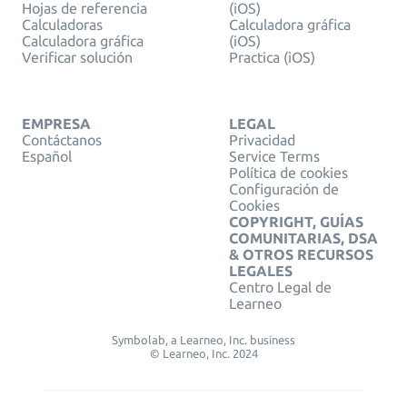
Hojas de referencia
(iOS)
Calculadoras
Calculadora gráfica
Calculadora gráfica
(iOS)
Verificar solución
Practica (iOS)
EMPRESA
LEGAL
Contáctanos
Privacidad
Español
Service Terms
Política de cookies
Configuración de
Cookies
COPYRIGHT, GUÍAS
COMUNITARIAS, DSA
& OTROS RECURSOS
LEGALES
Centro Legal de
Learneo
Symbolab, a Learneo, Inc. business
© Learneo, Inc. 2024